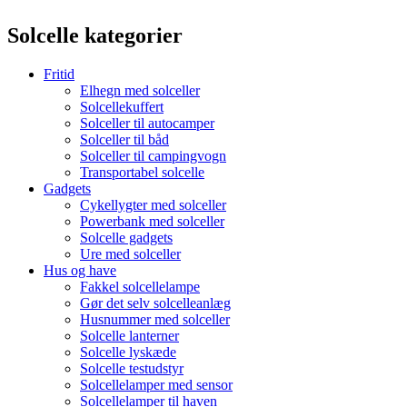
Solcelle kategorier
Fritid
Elhegn med solceller
Solcellekuffert
Solceller til autocamper
Solceller til båd
Solceller til campingvogn
Transportabel solcelle
Gadgets
Cykellygter med solceller
Powerbank med solceller
Solcelle gadgets
Ure med solceller
Hus og have
Fakkel solcellelampe
Gør det selv solcelleanlæg
Husnummer med solceller
Solcelle lanterner
Solcelle lyskæde
Solcelle testudstyr
Solcellelamper med sensor
Solcellelamper til haven