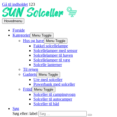
Gå til indholdet
123
Hovedmenu
Forside
Kategorier
Menu Toggle
Hus og have
Menu Toggle
Fakkel solcellelampe
Solcellelamper med sensor
Solcellelamper til haven
Solcellelamper til væg
Solcelle lanterner
Til rejsen
Gadgets
Menu Toggle
Ure med solceller
Powerbank med solceller
Fritid
Menu Toggle
Solceller til campingvogn
Solceller til autocamper
Solceller til båd
Søg
Søg efter: label