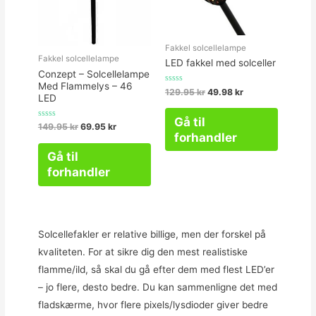
Fakkel solcellelampe
Fakkel solcellelampe
LED fakkel med solceller
Conzept – Solcellelampe
Med Flammelys – 46
Vurderet
129.95
kr
49.98
kr
LED
0
ud
af
Gå til
5
Vurderet
149.95
kr
69.95
kr
0
forhandler
ud
af
Gå til
5
forhandler
Solcellefakler er relative billige, men der forskel på
kvaliteten. For at sikre dig den mest realistiske
flamme/ild, så skal du gå efter dem med flest LED’er
– jo flere, desto bedre. Du kan sammenligne det med
fladskærme, hvor flere pixels/lysdioder giver bedre