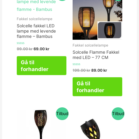
Fakkel solcellelampe
Solcelle fakkel LED
lampe med levende
flamme – Bambus
Fakkel solcellelampe
Vurderet
99.00
kr
69.00
kr
Solcelle Flamme Fakkel
0
ud
med LED – 77 CM
af
Gå til
5
forhandler
Vurderet
199.00
kr
89.00
kr
0
ud
af
Gå til
5
forhandler
Tilbud
Tilbud