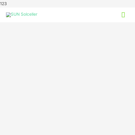
123
Hov