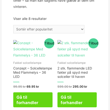
timer – så man kan sagtens have glæde af dem om
vinteren.
Viser alle 8 resultater
Tilbud
Tilbud
Fakkel solcellelampe
Fakkel solcellelampe
Conzept – Solcellelampe
2 stk. flammende LED
Med Flammelys – 36
fakler på spyd med
LED
solceller til haven
Vurderet
Vurderet
99.95
kr
69.95
kr
599.00
kr
295.00
kr
0
0
ud
ud
af
af
Gå til
Gå til
5
5
forhandler
forhandler