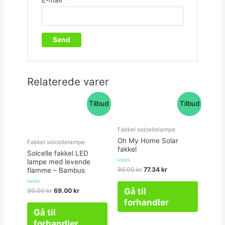
Relaterede varer
Tilbud
Tilbud
Fakkel solcellelampe
Oh My Home Solar
Fakkel solcellelampe
fakkel
Solcelle fakkel LED
lampe med levende
Vurderet
85.00
kr
77.34
kr
flamme – Bambus
0
ud
af
Gå til
Vurderet
99.00
kr
69.00
kr
5
0
forhandler
ud
af
Gå til
5
forhandler