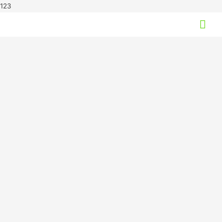
123
Hov