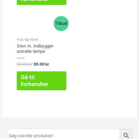
Tilbud
Hus og have
Sten m. indbygget
solcelle lampe
Vurderet
99.00
kr
39.00
kr
0
ud
af
Gå til
5
forhandler