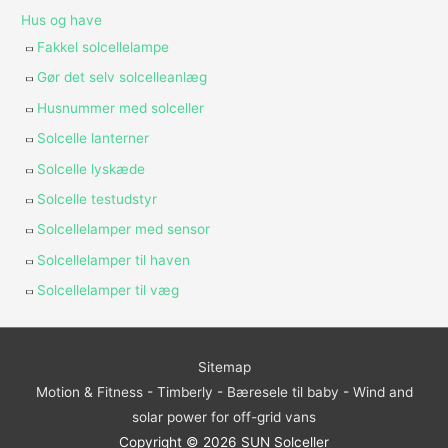
Hus og have
Fakkel solcellelampe
Gør det selv solcelleanlæg
Husnummer med solceller
Solcelle lanterner
Solcelle lyskæde
Solcelle testudstyr
Solcellelamper med sensor
Solcellelamper til haven
Solcellelamper til væg
Sitemap
Motion & Fitness
-
Timberly
-
Bæresele til baby
-
Wind and
solar power for off-grid vans
Copyright © 2026
SUN Solceller