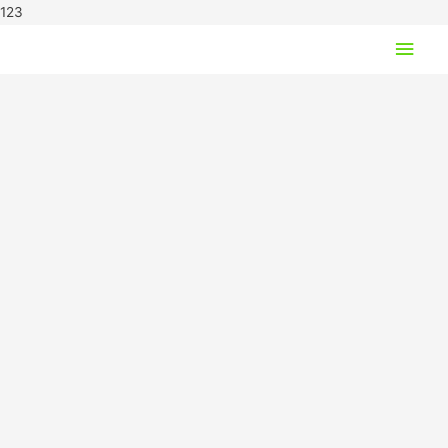
123
Hov