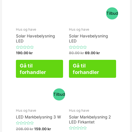
Tilbud
Hus og have
Hus og have
Solar Havebelysning
Solar Havebelysning
LED
LED
Vurderet
Vurderet
190.00
kr
80.00
kr
69.00
kr
0
0
ud
ud
af
af
Gå til
Gå til
5
5
forhandler
forhandler
Tilbud
Hus og have
Hus og have
LED Markbelysning 3 W
Solar Markbelysning 2
LED Firkantet
Vurderet
208.00
kr
159.00
kr
0