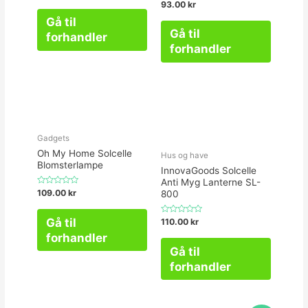
Vurderet
93.00
kr
ud
0
af
ud
Gå til
5
af
Gå til
5
forhandler
forhandler
Gadgets
Oh My Home Solcelle
Hus og have
Blomsterlampe
InnovaGoods Solcelle
Anti Myg Lanterne SL-
Vurderet
109.00
kr
800
0
ud
af
Gå til
Vurderet
110.00
kr
5
0
forhandler
ud
af
Gå til
5
forhandler