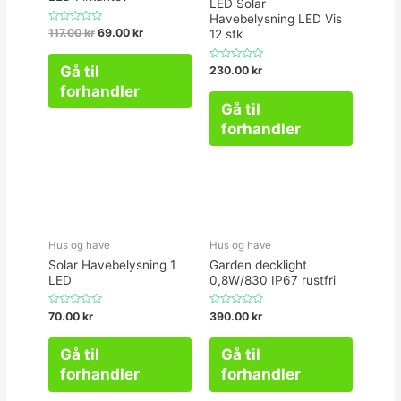
LED Solar
Havebelysning LED Vis
Vurderet
117.00
kr
69.00
kr
12 stk
0
ud
af
Gå til
Vurderet
230.00
kr
5
0
forhandler
ud
af
Gå til
5
forhandler
Hus og have
Hus og have
Solar Havebelysning 1
Garden decklight
LED
0,8W/830 IP67 rustfri
Vurderet
Vurderet
70.00
kr
390.00
kr
0
0
ud
ud
af
af
Gå til
Gå til
5
5
forhandler
forhandler