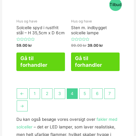
Tilbud
Hus og have
Hus og have
Solcelle spyd i rustfrit
Sten m. indbygget
stål – H 35,5cm x D 6cm
solcelle lampe
Vurderet
Vurderet
59.00
kr
99.00
kr
39.00
kr
0
0
ud
ud
af
af
Gå til
Gå til
5
5
forhandler
forhandler
←
1
2
3
4
5
6
7
→
Du kan også besøge vores oversigt over
fakler med
solceller
– det er LED lamper, som laver realistiske,
men helt ufarlige flammer, hvilket skaber hygge i