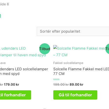
Side 6
n
Tilbud
T
have
Fakkel solcellelampe
udendørs LED solcellelamper
Solcelle Flamme Fakkel med LE
en med spyd
77 CM
Vurderet
kr
179.00
kr
199.00
kr
89.00
kr
0
ud
af
til forhandler
Gå til forhandler
5