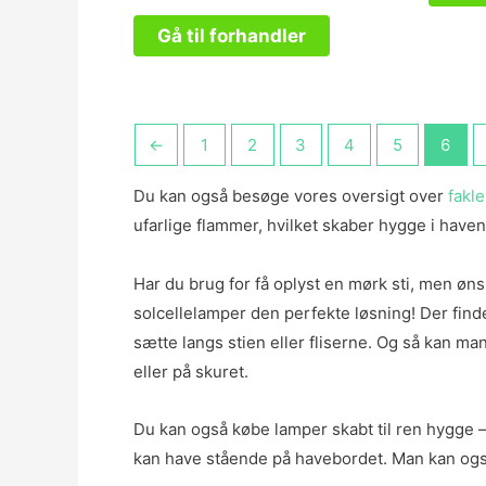
ud
af
Gå til forhandler
5
←
1
2
3
4
5
6
Du kan også besøge vores oversigt over
fakle
ufarlige flammer, hvilket skaber hygge i haven
Har du brug for få oplyst en mørk sti, men øns
solcellelamper den perfekte løsning! Der find
sætte langs stien eller fliserne. Og så kan man
eller på skuret.
Du kan også købe lamper skabt til ren hygge –
kan have stående på havebordet. Man kan ogs