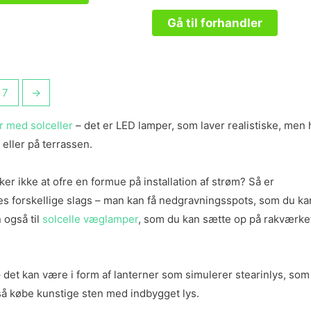
ud
af
Gå til forhandler
5
7
→
r med solceller
– det er LED lamper, som laver realistiske, men 
 eller på terrassen.
ker ikke at ofre en formue på installation af strøm? Så er
es forskellige slags – man kan få nedgravningsspots, som du ka
 også til
solcelle væglamper
, som du kan sætte op på rakværke
 det kan være i form af lanterner som simulerer stearinlys, som
å købe kunstige sten med indbygget lys.