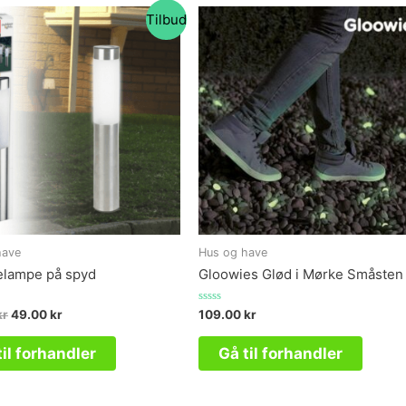
Tilbud
have
Hus og have
elampe på spyd
Gloowies Glød i Mørke Småsten
Vurderet
kr
49.00
kr
109.00
kr
0
ud
af
til forhandler
Gå til forhandler
5