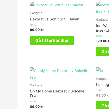
Gadgets
Dekorative Solfigur til Haven
Gadgets
IdeaWor
Vurderet
99.00
kr
insekt
0
ud
af
Gå til forhandler
Vurderet
179.00
5
0
ud
af
Gå 
5
Gadgets
Kunstig
Gadgets
Oh My Home Dekorativ Solcelle
Vurderet
99.00
k
Frø
0
ud
af
Gå 
Vurderet
89.00
kr
5
0