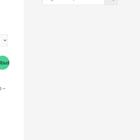
ilbud
D –