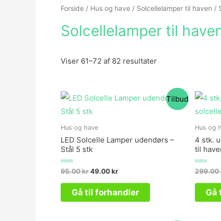
Forside
/
Hus og have
/
Solcellelamper til haven
/ 
Solcellelamper til have
Viser 61–72 af 82 resultater
Tilbud
Hus og have
Hus og 
LED Solcelle Lamper udendørs –
4 stk. 
Stål 5 stk
til hav
Vurderet
Vurderet
95.00
kr
49.00
kr
299.00
0
0
ud
ud
af
af
Gå til forhandler
Gå 
5
5