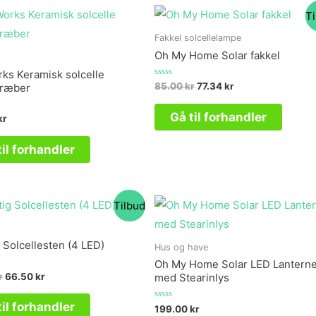
T
Fakkel solcellelampe
Oh My Home Solar fakkel
ks Keramisk solcelle
Vurderet
85.00
kr
77.34
kr
dræber
0
ud
af
Gå til forhandler
kr
5
til forhandler
Tilbud
 Solcellesten (4 LED)
Hus og have
Oh My Home Solar LED Lantern
r
66.50
kr
med Stearinlys
til forhandler
Vurderet
199.00
kr
0