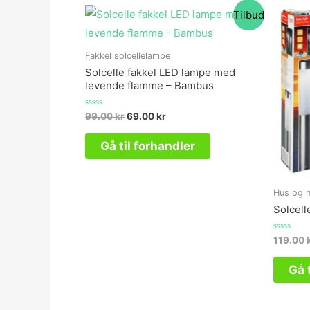
Tilbud
Fakkel solcellelampe
Solcelle fakkel LED lampe med
levende flamme – Bambus
Vurderet
99.00
kr
69.00
kr
0
ud
af
Gå til forhandler
5
Hus og 
Solcell
Vurderet
119.00
0
ud
af
Gå 
5