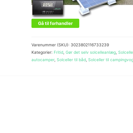
Gå til forhandler
Varenummer (SKU):
3023802116733239
Kategorier:
Fritid
,
Gør det selv solcelleanlæg
,
Solceller
autocamper
,
Solceller til båd
,
Solceller til campingvo