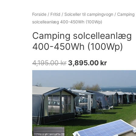
Forside
/
Fritid
/
Solceller til campingvogn
/ Camping
solcelleanlæg 400-450Wh (100Wp)
Camping solcelleanlæg
400-450Wh (100Wp)
4,195.00
kr
3,895.00
kr