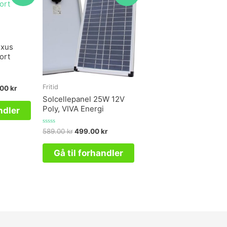
uxus
ort
Fritid
.00
kr
Solcellepanel 25W 12V
Poly, VIVA Energi
ndler
Vurderet
589.00
kr
499.00
kr
0
ud
af
Gå til forhandler
5