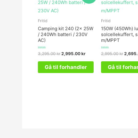
Fritid
Fritid
Camping kit 240 (2x 25W
150W (450Wh) l
/ 240Wh batteri / 230V
solcellekuffert, s
AC)
m/MPPT
Vurderet
Vurderet
3,295.00
kr
2,995.00
kr
2,995.00
kr
2,695
0
0
ud
ud
af
af
Gå til forhandler
Gå til forha
5
5