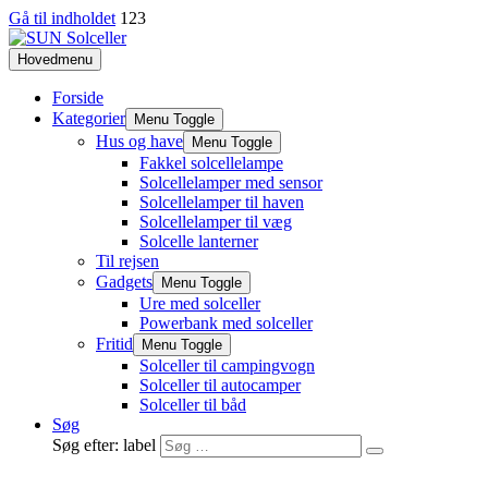
Gå til indholdet
123
Hovedmenu
Forside
Kategorier
Menu Toggle
Hus og have
Menu Toggle
Fakkel solcellelampe
Solcellelamper med sensor
Solcellelamper til haven
Solcellelamper til væg
Solcelle lanterner
Til rejsen
Gadgets
Menu Toggle
Ure med solceller
Powerbank med solceller
Fritid
Menu Toggle
Solceller til campingvogn
Solceller til autocamper
Solceller til båd
Søg
Søg efter: label