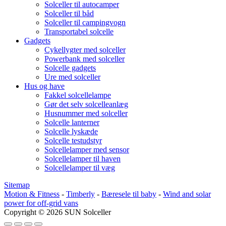
Solceller til autocamper
Solceller til båd
Solceller til campingvogn
Transportabel solcelle
Gadgets
Cykellygter med solceller
Powerbank med solceller
Solcelle gadgets
Ure med solceller
Hus og have
Fakkel solcellelampe
Gør det selv solcelleanlæg
Husnummer med solceller
Solcelle lanterner
Solcelle lyskæde
Solcelle testudstyr
Solcellelamper med sensor
Solcellelamper til haven
Solcellelamper til væg
Sitemap
Motion & Fitness
-
Timberly
-
Bæresele til baby
-
Wind and solar
power for off-grid vans
Copyright © 2026
SUN Solceller