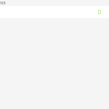
123
Hov