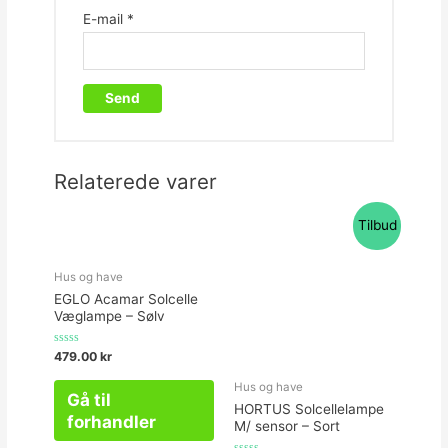
E-mail
*
Relaterede varer
Tilbud
Hus og have
EGLO Acamar Solcelle
Væglampe – Sølv
Vurderet
479.00
kr
0
ud
Hus og have
af
Gå til
5
HORTUS Solcellelampe
forhandler
M/ sensor – Sort