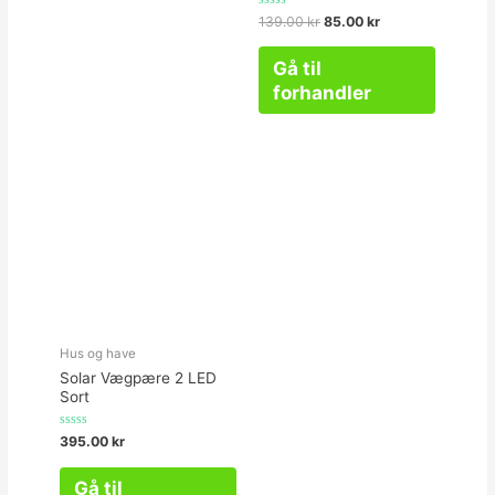
Vurderet
139.00
kr
85.00
kr
0
ud
af
Gå til
5
forhandler
Hus og have
Solar Vægpære 2 LED
Sort
Vurderet
395.00
kr
0
ud
af
Gå til
5