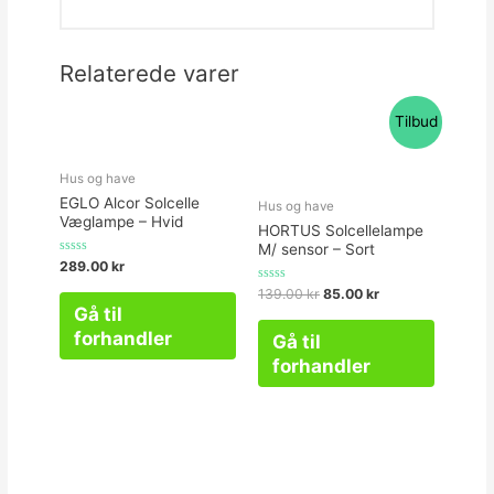
Relaterede varer
Tilbud
Hus og have
EGLO Alcor Solcelle
Hus og have
Væglampe – Hvid
HORTUS Solcellelampe
M/ sensor – Sort
Vurderet
289.00
kr
0
ud
Vurderet
139.00
kr
85.00
kr
af
0
Gå til
5
ud
af
forhandler
Gå til
5
forhandler