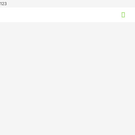
123
Hov