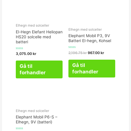
Elhegn med solceller
Elhegn med solceller
El-Hegn Elefant Heliopan
Elephant Mobil P3, 9V
HS20 solcelle med
Batteri El-hegn, Kohsel
batteri
Vurderet
2,196.75
kr
967.00
kr
Vurderet
3,075.00
kr
0
0
ud
ud
af
af
Gå til
5
Gå til
5
forhandler
forhandler
Elhegn med solceller
Elephant Mobil P6-S –
Elhegn, 9V (batteri)