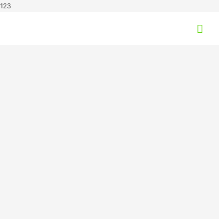
123
Hov