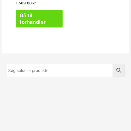
Vurderet
1,589.00
kr
0
ud
af
Gå til
5
forhandler