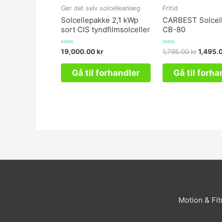
Gør det selv solcelleanlæg
Fritid
Solcellepakke 2,1 kWp
CARBEST Solcel
sort CIS tyndfilmsolceller
CB-80
Vurderet
Vurderet
19,000.00
kr
1,795.00
kr
1,495.
0
0
ud
ud
af
af
Gå til forhandler
Gå til forha
5
5
Motion & Fi