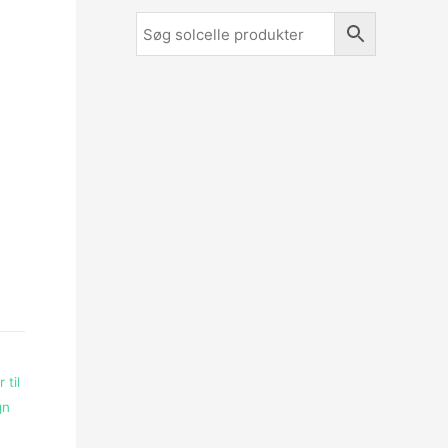
 til
gn