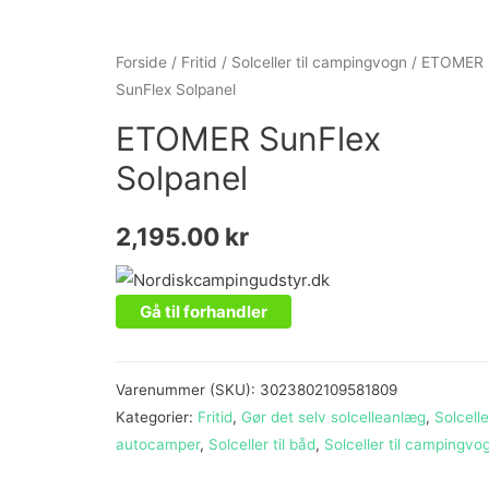
Forside
/
Fritid
/
Solceller til campingvogn
/ ETOMER
SunFlex Solpanel
ETOMER SunFlex
Solpanel
2,195.00
kr
Gå til forhandler
Varenummer (SKU):
3023802109581809
Kategorier:
Fritid
,
Gør det selv solcelleanlæg
,
Solceller
autocamper
,
Solceller til båd
,
Solceller til campingvo