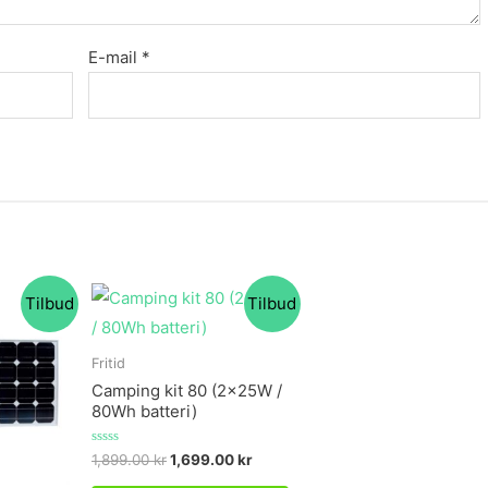
E-mail
*
Tilbud
Tilbud
Fritid
Camping kit 80 (2x25W /
80Wh batteri)
Vurderet
1,899.00
kr
1,699.00
kr
0
ud