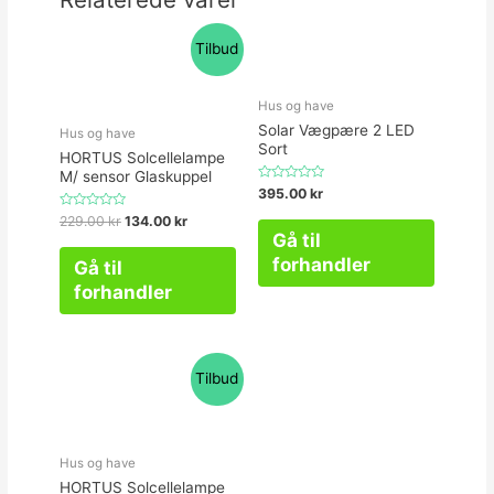
Tilbud
Hus og have
Solar Vægpære 2 LED
Hus og have
Sort
HORTUS Solcellelampe
M/ sensor Glaskuppel
Vurderet
395.00
kr
0
ud
Vurderet
229.00
kr
134.00
kr
af
0
Gå til
5
ud
af
forhandler
Gå til
5
forhandler
Tilbud
Hus og have
HORTUS Solcellelampe