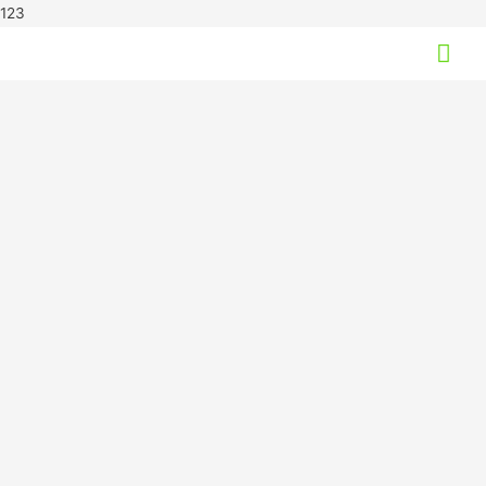
123
Hov