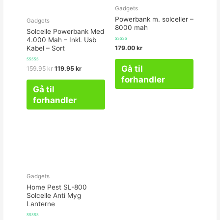
Gadgets
Powerbank m. solceller –
Gadgets
8000 mah
Solcelle Powerbank Med
4.000 Mah – Inkl. Usb
Vurderet
179.00
kr
Kabel – Sort
0
ud
af
Gå til
Vurderet
159.95
kr
119.95
kr
5
0
forhandler
ud
af
Gå til
5
forhandler
Gadgets
Home Pest SL-800
Solcelle Anti Myg
Lanterne