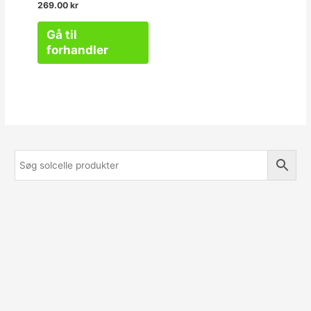
Vurderet
269.00
kr
0
ud
af
Gå til
5
forhandler