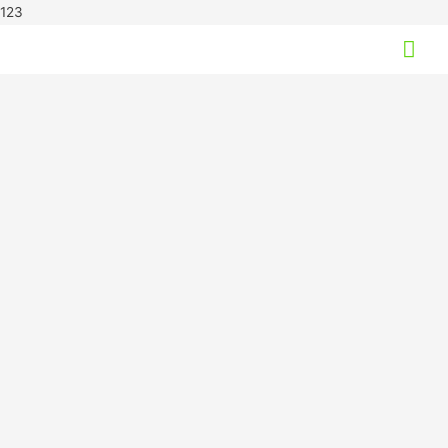
123
Hov