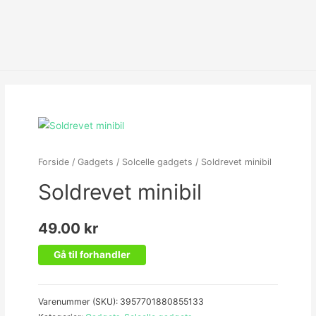
Forside
/
Gadgets
/
Solcelle gadgets
/ Soldrevet minibil
Soldrevet minibil
49.00
kr
Gå til forhandler
Varenummer (SKU):
3957701880855133