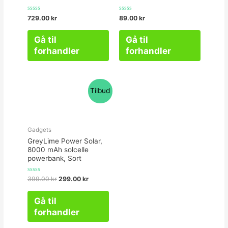
Vurderet
Vurderet
729.00
kr
89.00
kr
0
0
ud
ud
af
af
Gå til
Gå til
5
5
forhandler
forhandler
Tilbud
Gadgets
GreyLime Power Solar,
8000 mAh solcelle
powerbank, Sort
Vurderet
399.00
kr
299.00
kr
0
ud
af
Gå til
5
forhandler