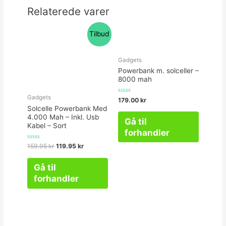
Relaterede varer
Tilbud
Gadgets
Powerbank m. solceller –
8000 mah
Gadgets
Vurderet
179.00
kr
0
Solcelle Powerbank Med
ud
af
4.000 Mah – Inkl. Usb
Gå til
5
Kabel – Sort
forhandler
Vurderet
159.95
kr
119.95
kr
0
ud
af
Gå til
5
forhandler