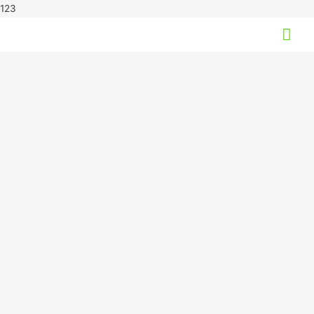
123
Hov