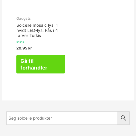
Gadgets
Solcelle mosaic lys, 1
hvidt LED-lys. Fås i 4
farver Turkis
Vurderet
29.95
kr
0
ud
af
Gå til
5
forhandler