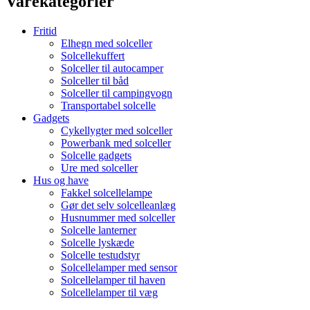
Varekategorier
Fritid
Elhegn med solceller
Solcellekuffert
Solceller til autocamper
Solceller til båd
Solceller til campingvogn
Transportabel solcelle
Gadgets
Cykellygter med solceller
Powerbank med solceller
Solcelle gadgets
Ure med solceller
Hus og have
Fakkel solcellelampe
Gør det selv solcelleanlæg
Husnummer med solceller
Solcelle lanterner
Solcelle lyskæde
Solcelle testudstyr
Solcellelamper med sensor
Solcellelamper til haven
Solcellelamper til væg