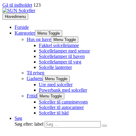
Gå til indholdet
123
Hovedmenu
Forside
Kategorier
Menu Toggle
Hus og have
Menu Toggle
Fakkel solcellelampe
Solcellelamper med sensor
Solcellelamper til haven
Solcellelamper til væg
Solcelle lanterner
Til rejsen
Gadgets
Menu Toggle
Ure med solceller
Powerbank med solceller
Fritid
Menu Toggle
Solceller til campingvogn
Solceller til autocamper
Solceller til båd
Søg
Søg efter: label