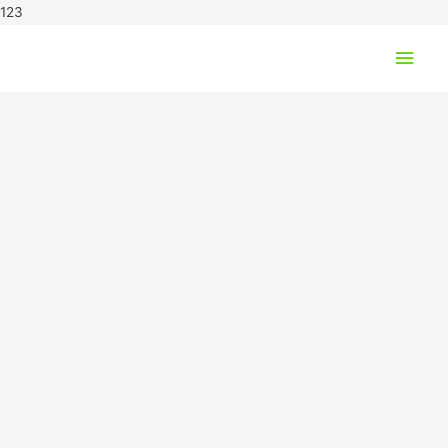
123
Hov