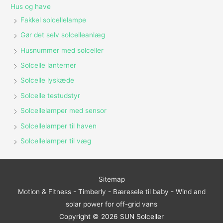
Hus og have
Fakkel solcellelampe
Gør det selv solcelleanlæg
Husnummer med solceller
Solcelle lanterner
Solcelle lyskæde
Solcelle testudstyr
Solcellelamper med sensor
Solcellelamper til haven
Solcellelamper til væg
Sitemap
Motion & Fitness
-
Timberly
-
Bæresele til baby
-
Wind and
solar power for off-grid vans
Copyright © 2026
SUN Solceller