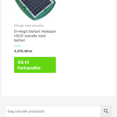
Elhegn med solceller
El-Hegn Elefant Heliopan
HS20 solcelle med
batteri
Vurderet
3,075.00
kr
0
ud
af
Gå til
5
forhandler