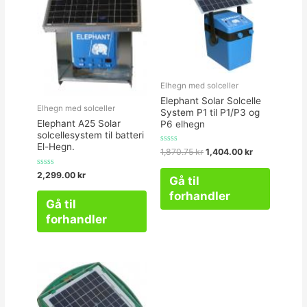
Elhegn med solceller
Elephant Solar Solcelle
Elhegn med solceller
System P1 til P1/P3 og
Elephant A25 Solar
P6 elhegn
solcellesystem til batteri
El-Hegn.
Vurderet
1,870.75
kr
1,404.00
kr
0
ud
af
Vurderet
2,299.00
kr
Gå til
5
0
ud
forhandler
af
Gå til
5
forhandler