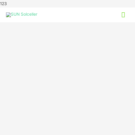
123
Hov