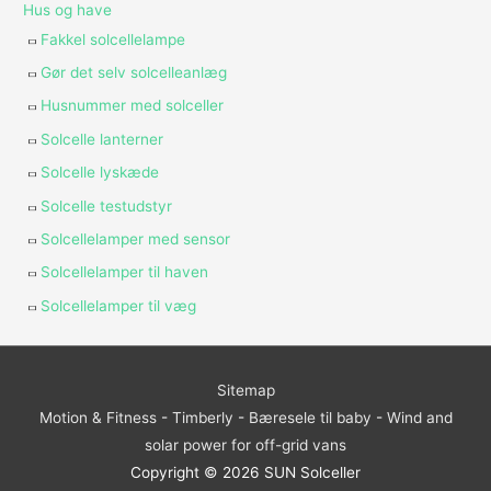
Hus og have
Fakkel solcellelampe
Gør det selv solcelleanlæg
Husnummer med solceller
Solcelle lanterner
Solcelle lyskæde
Solcelle testudstyr
Solcellelamper med sensor
Solcellelamper til haven
Solcellelamper til væg
Sitemap
Motion & Fitness
-
Timberly
-
Bæresele til baby
-
Wind and
solar power for off-grid vans
Copyright © 2026
SUN Solceller